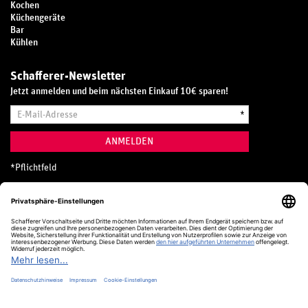
Kochen
Küchengeräte
Bar
Kühlen
Schafferer-Newsletter
Jetzt anmelden und beim nächsten Einkauf 10€ sparen!
E-
*
Mail-
Adresse
ANMELDEN
*
Pflichtfeld
Hotline
0800 20 70 300 (D)
Kostenlos aus dem deutschen Festnetz
24 Stunden / 365 Tage im Jahr
+49 (0) 761 5158 110
hotline@schafferer.de