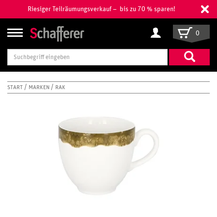
Riesiger Teilräumungsverkauf – bis zu 70 % sparen!
0
Suchbegriff
eingeben
START
MARKEN
RAK