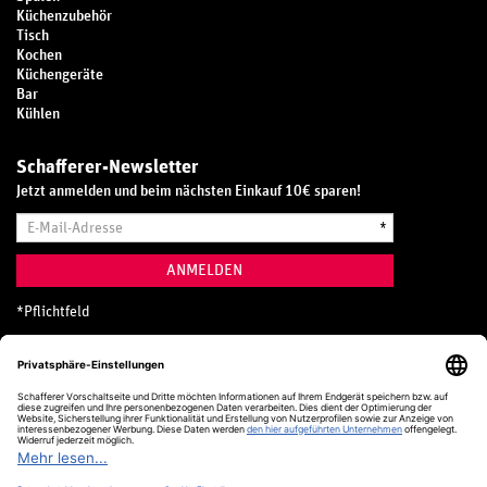
Küchenzubehör
Tisch
Kochen
Küchengeräte
Bar
Kühlen
Schafferer-Newsletter
Jetzt anmelden und beim nächsten Einkauf 10€ sparen!
E-
*
Mail-
Adresse
ANMELDEN
*
Pflichtfeld
Hotline
0800 20 70 300 (D)
Kostenlos aus dem deutschen Festnetz
24 Stunden / 365 Tage im Jahr
+49 (0) 761 5158 110