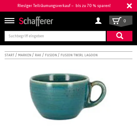
Riesiger Teilräumungsverkauf – bis zu 70 % sparen!
0
Suchbegriff
eingeben
START
MARKEN
RAK
FUSION
FUSION TWIRL LAGOON