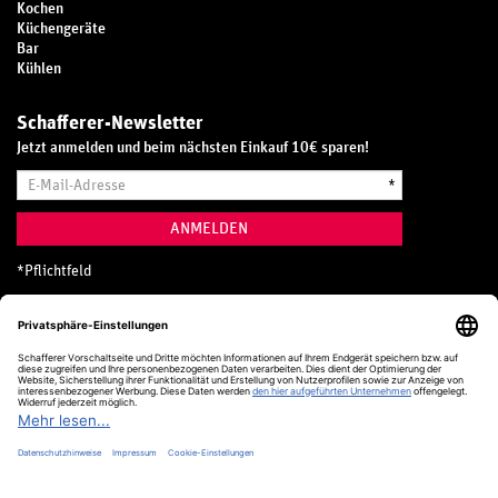
Kochen
Küchengeräte
Bar
Kühlen
Schafferer-Newsletter
Jetzt anmelden und beim nächsten Einkauf 10€ sparen!
E-
*
Mail-
Adresse
ANMELDEN
*
Pflichtfeld
Hotline
0800 20 70 300 (D)
Kostenlos aus dem deutschen Festnetz
24 Stunden / 365 Tage im Jahr
+49 (0) 761 5158 110
hotline@schafferer.de