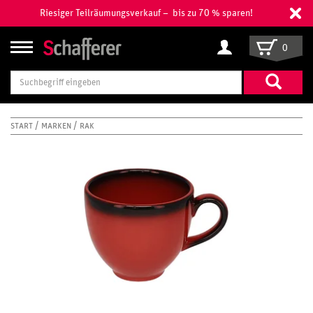
Riesiger Teilräumungsverkauf – bis zu 70 % sparen!
0
Suchbegriff
eingeben
START
MARKEN
RAK