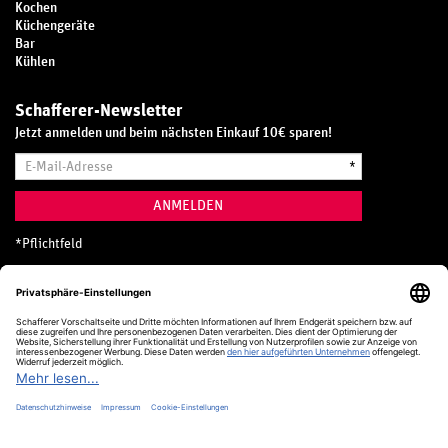
Kochen
Küchengeräte
Bar
Kühlen
Schafferer-Newsletter
Jetzt anmelden und beim nächsten Einkauf 10€ sparen!
E-
*
Mail-
Adresse
ANMELDEN
*
Pflichtfeld
Hotline
0800 20 70 300 (D)
Kostenlos aus dem deutschen Festnetz
24 Stunden / 365 Tage im Jahr
+49 (0) 761 5158 110
hotline@schafferer.de