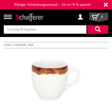
Riesiger Teilräumungsverkauf – bis zu 70 % sparen!
0
Suchbegriff
eingeben
START
MARKEN
RAK