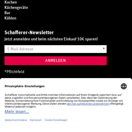
Kochen
Küchengeräte
Bar
Kühlen
Schafferer-Newsletter
Jetzt anmelden und beim nächsten Einkauf 10€ sparen!
E-
*
Mail-
Adresse
ANMELDEN
*
Pflichtfeld
Hotline
0800 20 70 300 (D)
Kostenlos aus dem deutschen Festnetz
24 Stunden / 365 Tage im Jahr
+49 (0) 761 5158 110
hotline@schafferer.de