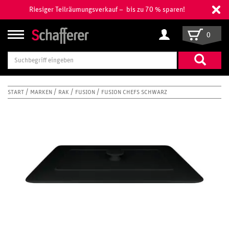
Riesiger Teilräumungsverkauf – bis zu 70 % sparen!
0
Suchbegriff
eingeben
START
MARKEN
RAK
FUSION
FUSION CHEFS SCHWARZ