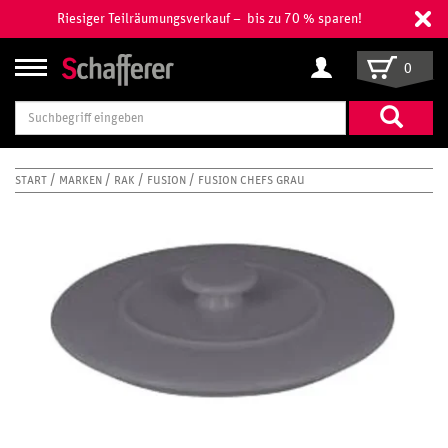
Riesiger Teilräumungsverkauf – bis zu 70 % sparen!
0
Suchbegriff
eingeben
START
MARKEN
RAK
FUSION
FUSION CHEFS GRAU