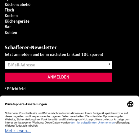
Küchenzubehör
Tisch
Kochen
Küchengeräte
Bar
Kühlen
Schafferer-Newsletter
Jetzt anmelden und beim nächsten Einkauf 10€ sparen!
E-
*
Mail-
Adresse
ANMELDEN
*
Pflichtfeld
Hotline
0800 20 70 300 (D)
Kostenlos aus dem deutschen Festnetz
24 Stunden / 365 Tage im Jahr
+49 (0) 761 5158 110