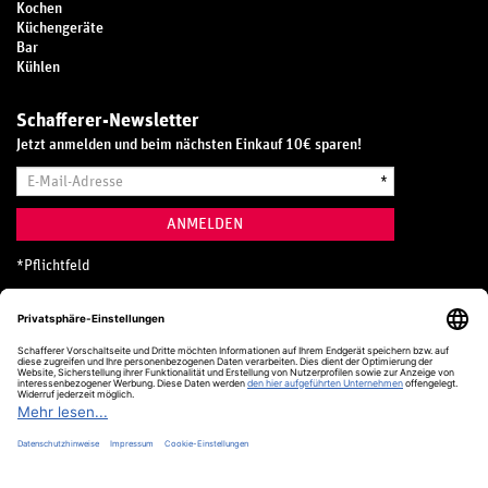
Kochen
Küchengeräte
Bar
Kühlen
Schafferer-Newsletter
Jetzt anmelden und beim nächsten Einkauf 10€ sparen!
E-
*
Mail-
Adresse
ANMELDEN
*
Pflichtfeld
Hotline
0800 20 70 300 (D)
Kostenlos aus dem deutschen Festnetz
24 Stunden / 365 Tage im Jahr
+49 (0) 761 5158 110
hotline@schafferer.de