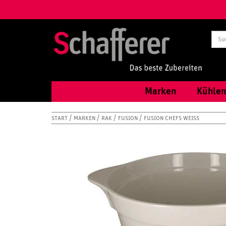
Marken
Kühlen
START
MARKEN
RAK
FUSION
FUSION CHEFS WEISS