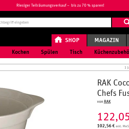
Riesiger Teilräumungsverkauf – bis zu 70 % sparen!
Suchbegri
eingeben
SHOP
MAGAZIN
Kochen
Spülen
Tisch
Küchenzubehö
1 
RAK Coco
Chefs Fu
von
RAK
122,0
102,56
€
exkl. MwS