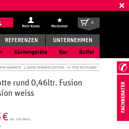
ff
0
Mein Konto
Merkzettel
REFERENZEN
UNTERNEHMEN
r
Küchengeräte
Bar
Buffet
JAHR GARANTIE
2 JAHRE GEWÄHRLEISTUNG
14 TAGE RÜCKGABE*
tte rund 0,46ltr. Fusion
sion weiss
5
€
inkl. 19% MwSt.
t.