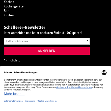
Kochen
Küchengeräte
Bar
Kühlen
Schafferer-Newsletter
Jetzt anmelden und beim nächsten Einkauf 10€ sparen!
E-
*
Mail-
Adresse
ANMELDEN
*
Pflichtfeld
Hotline
0800 20 70 300 (D)
Kostenlos aus dem deutschen Festnetz
24 Stunden / 365 Tage im Jahr
+49 (0) 761 5158 110
hotline@schafferer.de