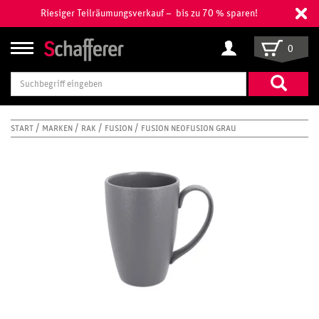
Riesiger Teilräumungsverkauf – bis zu 70 % sparen!
0
Suchbegriff
eingeben
START
MARKEN
RAK
FUSION
FUSION NEOFUSION GRAU