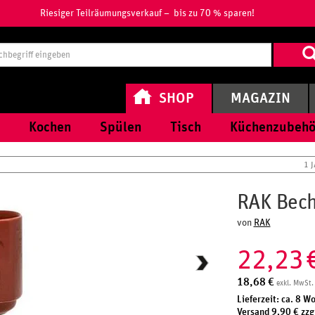
Riesiger Teilräumungsverkauf – bis zu 70 % sparen!
Suchbegri
eingeben
SHOP
MAGAZIN
Kochen
Spülen
Tisch
Küchenzubehö
1 
RAK Beche
von
RAK
22,23
18,68
€
exkl. MwSt.
Lieferzeit: ca. 8 W
Versand 9,90 € zzg