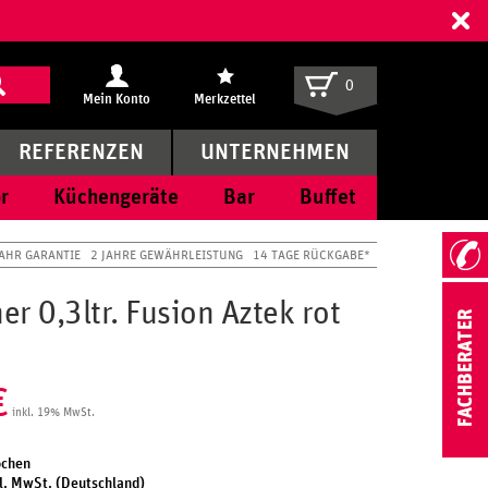
ff
0
Mein Konto
Merkzettel
REFERENZEN
UNTERNEHMEN
r
Küchengeräte
Bar
Buffet
JAHR GARANTIE
2 JAHRE GEWÄHRLEISTUNG
14 TAGE RÜCKGABE*
r 0,3ltr. Fusion Aztek rot
€
inkl. 19% MwSt.
ochen
l. MwSt. (Deutschland)