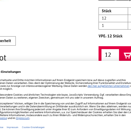
Stück
12
1
VPE: 12 Stück
herheit
ot