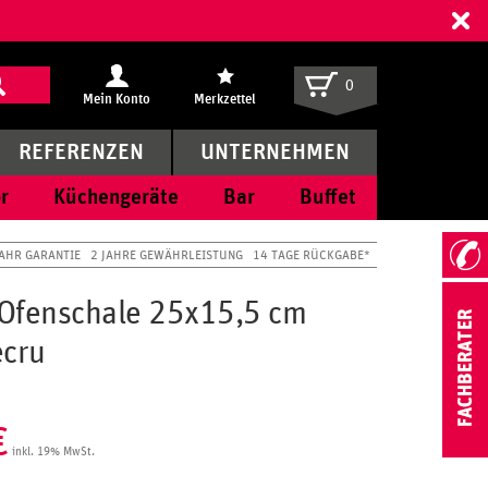
ff
0
Mein Konto
Merkzettel
REFERENZEN
UNTERNEHMEN
r
Küchengeräte
Bar
Buffet
JAHR GARANTIE
2 JAHRE GEWÄHRLEISTUNG
14 TAGE RÜCKGABE*
Ofenschale 25x15,5 cm
ecru
€
inkl. 19% MwSt.