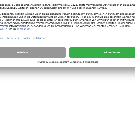
sfähiger Werkstoff ein gleichmäßiges Garen im
ie 25 cm große, rechteckige Keramikform Appolia
sonen. Die naturbelassene Farbe, ein zeitloser
ntfaltung kommen zu lassen. Die Qualität der Peugeot-
n des Inhaltes der Form bis zu 30 Minuten nach dem
in Krümel übrigbleibt! Die abriebfeste Emaillierung
nigen die Reinigung.