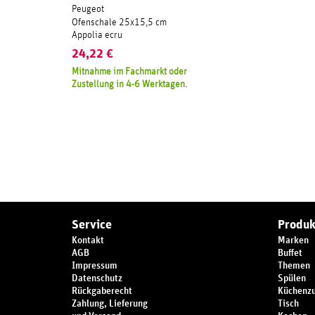
Peugeot
Ofenschale 25x15,5 cm
Appolia ecru
24,22
€
Mitnahme im Fachmarkt oder
Zustellung in 4-6 Werktagen.
Service
Produk
Kontakt
Marken
AGB
Buffet
Impressum
Themen
Datenschutz
Spülen
Rückgaberecht
Küchenz
Zahlung, Lieferung
Tisch