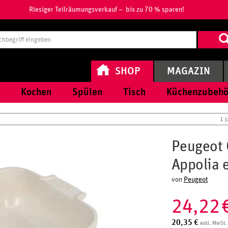
Riesiger Teilräumungsverkauf – bis zu 70 % sparen!
Suchbegri
eingeben
SHOP
MAGAZIN
Kochen
Spülen
Tisch
Küchenzubehö
1 
Peugeot 
Appolia 
von
Peugeot
24,22
20,35
€
exkl. MwSt.