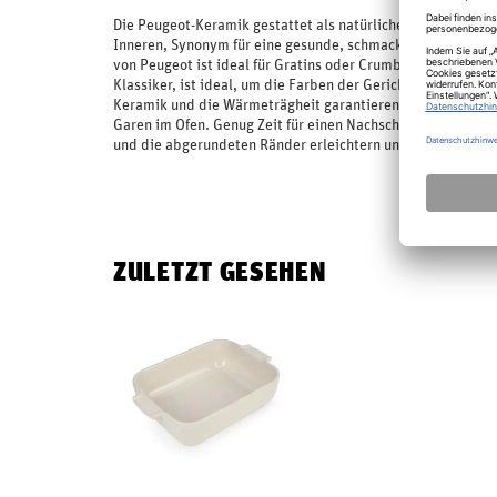
Die Peugeot-Keramik gestattet als natürlicher, widerstand
Inneren, Synonym für eine gesunde, schmackhafte Küche. D
von Peugeot ist ideal für Gratins oder Crumble für zwei Per
Klassiker, ist ideal, um die Farben der Gerichte voll zur E
Keramik und die Wärmeträgheit garantieren ein Warmhalte
Garen im Ofen. Genug Zeit für einen Nachschlag, so dass ke
und die abgerundeten Ränder erleichtern und beschleu
ZULETZT GESEHEN