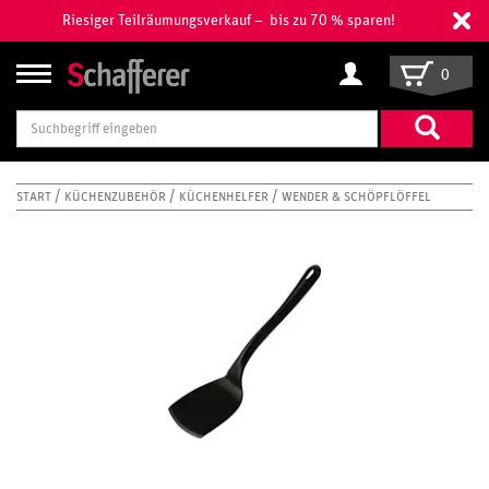
Riesiger Teilräumungsverkauf – bis zu 70 % sparen!
0
Suchbegriff
eingeben
START
KÜCHENZUBEHÖR
KÜCHENHELFER
WENDER & SCHÖPFLÖFFEL