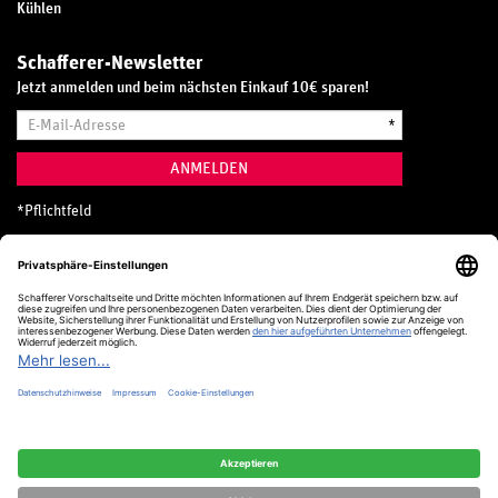
Kühlen
Schafferer-Newsletter
Jetzt anmelden und beim nächsten Einkauf 10€ sparen!
E-
*
Mail-
Adresse
ANMELDEN
*
Pflichtfeld
Hotline
0800 20 70 300 (D)
Kostenlos aus dem deutschen Festnetz
24 Stunden / 365 Tage im Jahr
+49 (0) 761 5158 110
hotline@schafferer.de
VERTRAG WIDERRUFEN
Alle Preise inkl. MwSt.