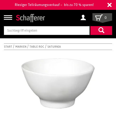
Riesiger Teilräumungsverkauf – bis zu 70 % sparen!
0
Suchbegriff
eingeben
START
MARKEN
TABLE ROC
SATURNIA