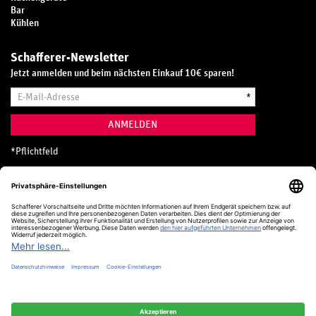
Bar
Kühlen
Schafferer-Newsletter
Jetzt anmelden und beim nächsten Einkauf 10€ sparen!
E-
*
Mail-
Adresse
ANMELDEN
*
Pflichtfeld
Hotline
0800 20 70 300 (D)
Kostenlos aus dem deutschen Festnetz
24 Stunden / 365 Tage im Jahr
+49 (0) 761 5158 110
hotline@schafferer.de
VERTRAG WIDERRUFEN