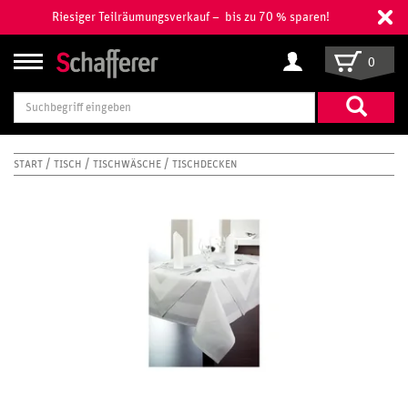
Riesiger Teilräumungsverkauf – bis zu 70 % sparen!
0
Suchbegriff
eingeben
START
TISCH
TISCHWÄSCHE
TISCHDECKEN