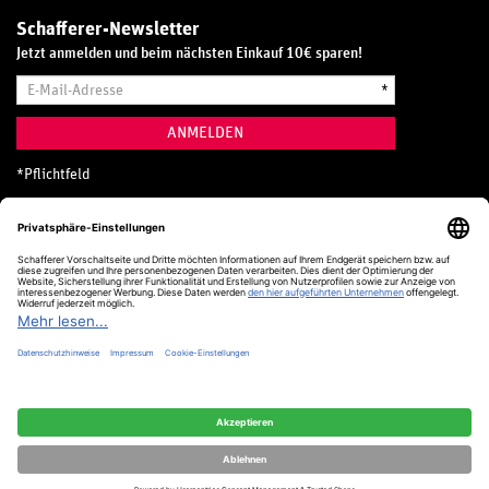
Schafferer-Newsletter
Jetzt anmelden und beim nächsten Einkauf 10€ sparen!
E-
*
Mail-
Adresse
ANMELDEN
*
Pflichtfeld
Hotline
0800 20 70 300 (D)
Kostenlos aus dem deutschen Festnetz
24 Stunden / 365 Tage im Jahr
+49 (0) 761 5158 110
hotline@schafferer.de
VERTRAG WIDERRUFEN
Alle Preise inkl. MwSt.
© Schafferer & Co. KG, 2025