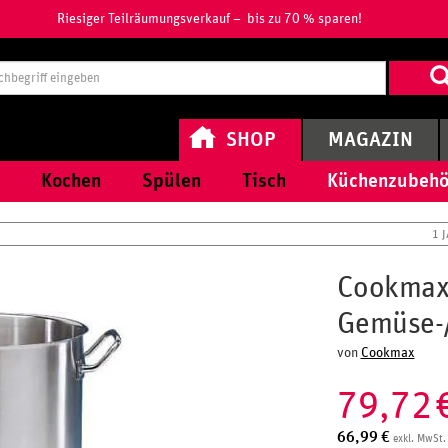
Riesiger Teilräumungsverkauf – bis zu 70 % sparen!
Suchbegri
eingeben
SHOP
MAGAZIN
Kochen
Spülen
Tisch
Küchenzubehö
1 
Cookma
Gemüse-
von
Cookmax
79,72
66,99
€
exkl. MwSt.