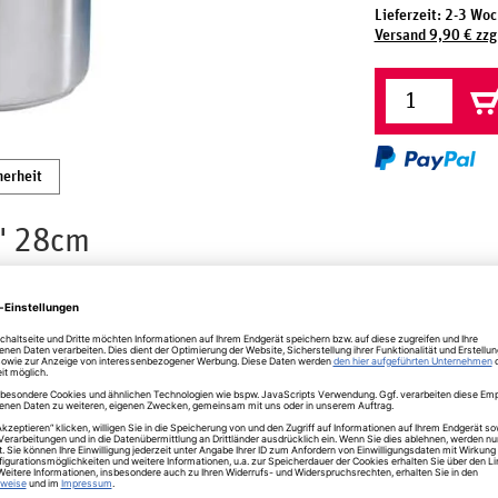
Lieferzeit: 2-3 Wo
Versand 9,90 € zzg
herheit
" 28cm