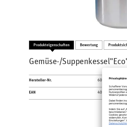
Produkteigenschaften
Bewertung
Produktsic
Gemüse-/Suppenkessel"Eco
Hersteller-Nr.
6003.28
EAN
4048355172023