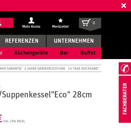
ff
0
Mein Konto
Merkzettel
REFERENZEN
UNTERNEHMEN
r
Küchengeräte
Bar
Buffet
JAHR GARANTIE
2 JAHRE GEWÄHRLEISTUNG
14 TAGE RÜCKGABE*
x
/Suppenkessel"Eco" 28cm
€
inkl. 19% MwSt.