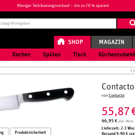
Riesiger Teilräumungsverkauf – bis zu 70 % sparen!
Suchbegri
eingeben
SHOP
MAGAZIN
Kochen
Spülen
Tisch
Küchenzubehö
1 
Contacto
von
Contacto
55,87
46,95
€
exkl. MwSt.
Lieferzeit: 2-3 Wo
ng
Produktsicherheit
Versand 9,90 € zzg