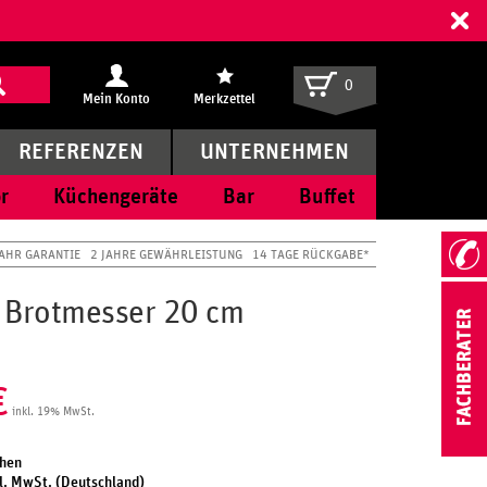
ff
0
Mein Konto
Merkzettel
REFERENZEN
UNTERNEHMEN
r
Küchengeräte
Bar
Buffet
JAHR GARANTIE
2 JAHRE GEWÄHRLEISTUNG
14 TAGE RÜCKGABE*
 Brotmesser 20 cm
€
inkl. 19% MwSt.
chen
l. MwSt. (Deutschland)