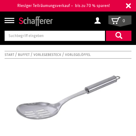
Riesiger Teilräumungsverkauf – bis zu 70 % sparen!
0
Suchbegriff
eingeben
START
BUFFET
VORLEGEBESTECK
VORLEGELÖFFEL