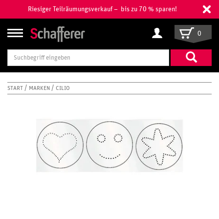
Riesiger Teilräumungsverkauf – bis zu 70 % sparen!
0
Suchbegriff
eingeben
START
MARKEN
CILIO