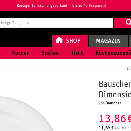
Riesiger Teilräumungsverkauf – bis zu 70 % sparen!
Suchbegri
eingeben
SHOP
MAGAZIN
Kochen
Spülen
Tisch
Küchenzubehö
1 
Bauscher
Dimensio
von
Bauscher
13,86
11,65
€
exkl. MwSt.