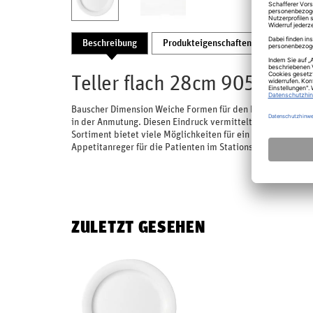
Beschreibung
Produkteigenschaften
Bewertu
Teller flach 28cm 9050/28 
Bauscher Dimension Weiche Formen für den harten Alltag P
in der Anmutung. Diesen Eindruck vermittelt die weiche, f
Sortiment bietet viele Möglichkeiten für ein abwechslungs
Appetitanreger für die Patienten im Stationsalltag
ZULETZT GESEHEN