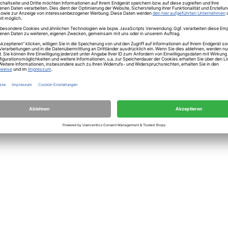
ng
Produktsicherheit
Dimension Weiss
raktisch, hochfunktional und trotzdem sympathisch
ließende Formgestaltung von Dimension. Das breite
reiches Anrichten der Mahlzeiten. Ein willkommener