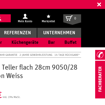
ff
0
Mein Konto
Merkzettel
REFERENZEN
UNTERNEHMEN
r
Küchengeräte
Bar
Buffet
JAHR GARANTIE
2 JAHRE GEWÄHRLEISTUNG
14 TAGE RÜCKGABE*
 Teller flach 28cm 9050/28
n Weiss
€
inkl. 19% MwSt.