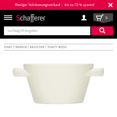
Riesiger Teilräumungsverkauf – bis zu 70 % sparen!
0
Suchbegriff
eingeben
START
MARKEN
BAUSCHER
PURITY WEISS