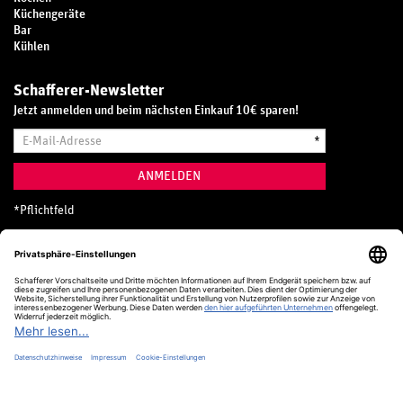
Küchengeräte
Bar
Kühlen
Schafferer-Newsletter
Jetzt anmelden und beim nächsten Einkauf 10€ sparen!
E-
*
Mail-
Adresse
ANMELDEN
*
Pflichtfeld
Hotline
0800 20 70 300 (D)
Kostenlos aus dem deutschen Festnetz
24 Stunden / 365 Tage im Jahr
+49 (0) 761 5158 110
hotline@schafferer.de
VERTRAG WIDERRUFEN