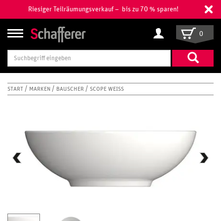
Riesiger Teilräumungsverkauf – bis zu 70 % sparen!
0
Suchbegriff
eingeben
START
MARKEN
BAUSCHER
SCOPE WEISS