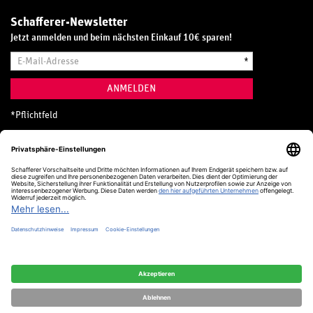
Schafferer-Newsletter
Jetzt anmelden und beim nächsten Einkauf 10€ sparen!
E-
*
Mail-
Adresse
ANMELDEN
*
Pflichtfeld
Hotline
0800 20 70 300 (D)
Kostenlos aus dem deutschen Festnetz
24 Stunden / 365 Tage im Jahr
+49 (0) 761 5158 110
hotline@schafferer.de
VERTRAG WIDERRUFEN
Alle Preise inkl. MwSt.
© Schafferer & Co. KG, 2025