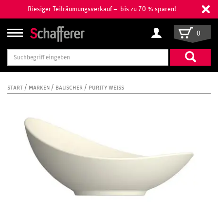
Riesiger Teilräumungsverkauf – bis zu 70 % sparen!
0
Suchbegriff
eingeben
START
MARKEN
BAUSCHER
PURITY WEISS