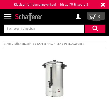
Riesiger Teilräumungsverkauf – bis zu 70 % sparen!
0
Suchbegriff
eingeben
START
KÜCHENGERÄTE
KAFFEEMASCHINEN
PERKOLATOREN