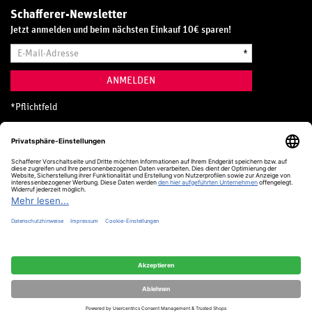
Schafferer-Newsletter
Jetzt anmelden und beim nächsten Einkauf 10€ sparen!
E-
*
Mail-
Adresse
ANMELDEN
*
Pflichtfeld
Hotline
0800 20 70 300 (D)
Kostenlos aus dem deutschen Festnetz
24 Stunden / 365 Tage im Jahr
+49 (0) 761 5158 110
hotline@schafferer.de
VERTRAG WIDERRUFEN
Alle Preise inkl. MwSt.
© Schafferer & Co. KG, 2025