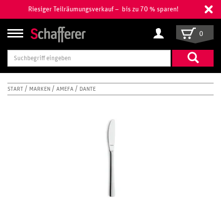
Riesiger Teilräumungsverkauf – bis zu 70 % sparen!
0
Suchbegriff
eingeben
START
MARKEN
AMEFA
DANTE