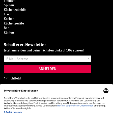
Themen
Spülen
Küchenzubehör
Tisch
Kochen
Küchengeräte
Bar
Kühlen
Schafferer-Newsletter
Jetzt anmelden und beim nächsten Einkauf 10€ sparen!
E-
*
Mail-
Adresse
ANMELDEN
*
Pflichtfeld
Hotline
0800 20 70 300 (D)
Kostenlos aus dem deutschen Festnetz
24 Stunden / 365 Tage im Jahr