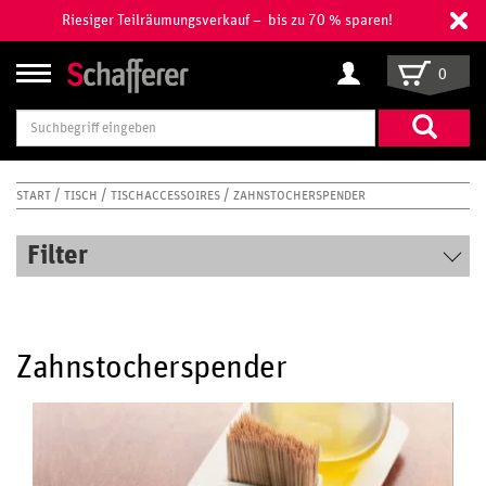
Riesiger Teilräumungsverkauf – bis zu 70 % sparen!
0
Suchbegriff
eingeben
START
TISCH
TISCHACCESSOIRES
ZAHNSTOCHERSPENDER
Filter
Zahnstocherspender