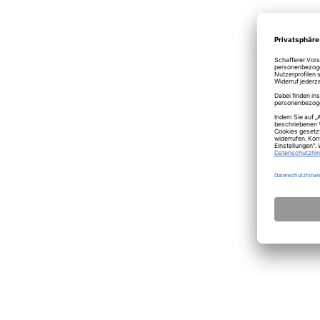
RAK
Pfeffer
gelb
23,23
Lieferzei