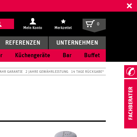
ff
0
Mein Konto
Merkzettel
REFERENZEN
UNTERNEHMEN
r
Küchengeräte
Bar
Buffet
JAHR GARANTIE
2 JAHRE GEWÄHRLEISTUNG
14 TAGE RÜCKGABE*