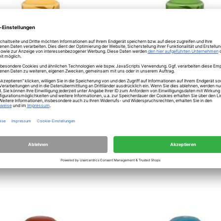
RAK
streuer H.6,5cm Fusion Aztek
Pfefferstreuer H.6,5cm Fusio
grün
€
23,23
€
t: ca. 8 Wochen
Lieferzeit: ca. 8 Wochen