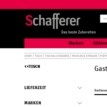
Marken
Kühlen
START
TISCH
TISCHACCESSOIRES
MÜHLEN & STREUER
PFEF
TISCH
Gast
LIEFERZEIT
Sortieru
MARKEN