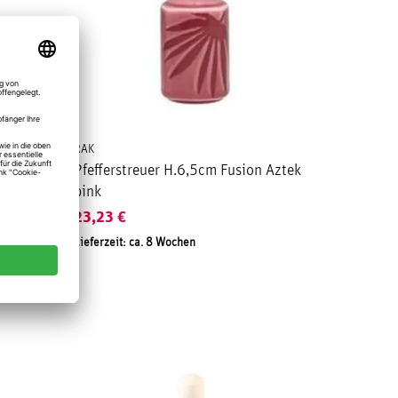
RAK
n Aztek
Pfefferstreuer H.6,5cm Fusion Aztek
pink
23,23
€
Lieferzeit: ca. 8 Wochen