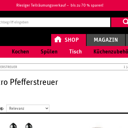
Riesiger Teilräumungsverkauf – bis zu 70 % sparen!
Suchbegri
eingeben
SHOP
MAGAZIN
Kochen
Spülen
Tisch
Küchenzubehö
FERSTREUER
1 
ro Pfefferstreuer
ng: