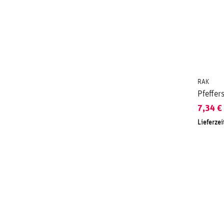
RAK
Pfeffer
7,34
€
Lieferzei