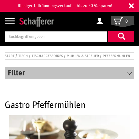
Riesiger Teilräumungsverkauf – bis zu 70 % sparen!
0
Suchbegriff
eingeben
START
TISCH
TISCHACCESSOIRES
MÜHLEN & STREUER
PFEFFERMÜHLEN
Filter
Gastro Pfeffermühlen