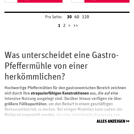
Pro Seite:
30
60
120
1
2
>
>>
Was unterscheidet eine Gastro-
Pfeffermühle von einer
herkömmlichen?
Hochwertige Pfeffermühlen für den gastronomischen Bereich zeichnen
sich durch ihre
strapazierfähigen Konstruktionen
aus, die auf eine
intensive Nutzung ausgelegt sind. Darüber hinaus verfügen sie über
größere Füllkapazitäten
, um den Bedarf in einem geschäftigen
Restaurantbetrieb zu decken. Bei einigen Modellen kann zudem der
Mahlgrad eingestellt werden
, der eine individuelle Anpassung von
feinem bis grobem Pfeffer ermöglicht. Durch diese Eigenschaften
ALLES ANZEIGEN
unterscheiden sie sich deutlich von Pfeffermühlen, die für den
Privatgebrauch ausgelegt sind.