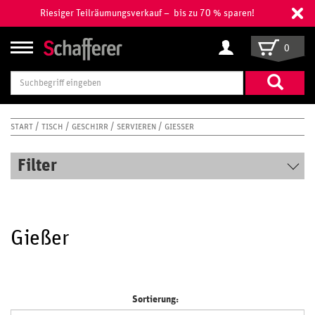
Riesiger Teilräumungsverkauf – bis zu 70 % sparen!
0
Suchbegriff
eingeben
START
TISCH
GESCHIRR
SERVIEREN
GIESSER
Filter
Gießer
Sortierung: