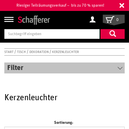
Riesiger Teilräumungsverkauf – bis zu 70 % sparen!
0
Suchbegriff
eingeben
START
TISCH
DEKORATION
KERZENLEUCHTER
Filter
Kerzenleuchter
Sortierung: