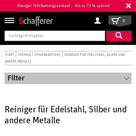
Riesiger Teilräumungsverkauf – bis zu 70 % sparen!
0
Suchbegriff
eingeben
START
THEMEN
HYGIENEARTIKEL
REINIGER FÜR EDELSTAHL, SILBER UND
ANDERE METALLE
Filter
Reiniger für Edelstahl, Silber und
andere Metalle