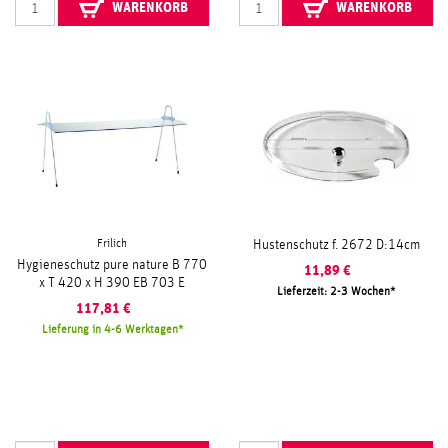
WARENKORB
WARENKORB
Frilich
Hustenschutz f. 2672 D:14cm
Hygieneschutz pure nature B 770
11,89
€
x T 420 x H 390 EB 703 E
Lieferzeit: 2-3 Wochen
117,81
€
Lieferung in 4-6 Werktagen