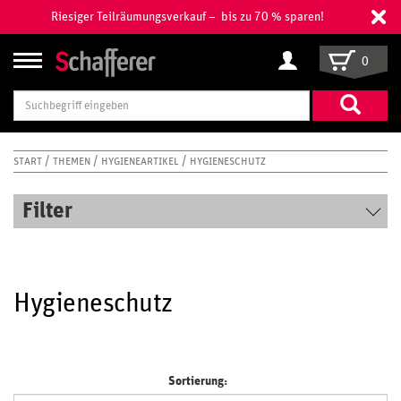
Riesiger Teilräumungsverkauf – bis zu 70 % sparen!
0
Suchbegriff
eingeben
START
THEMEN
HYGIENEARTIKEL
HYGIENESCHUTZ
Filter
Hygieneschutz
Sortierung: