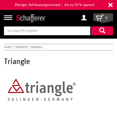
Riesiger Teilräumungsverkauf – bis zu 70 % sparen!
0
Suchbegriff
eingeben
START
MARKEN
TRIANGLE
Triangle