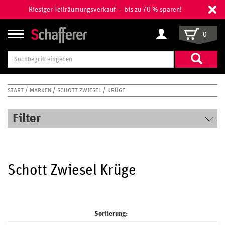
Riesiger Teilräumungsverkauf – bis zu 70 % sparen!
0
Suchbegriff
eingeben
START
MARKEN
SCHOTT ZWIESEL
KRÜGE
Filter
Schott Zwiesel Krüge
Sortierung: