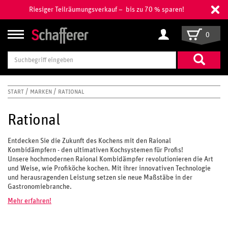
Riesiger Teilräumungsverkauf – bis zu 70 % sparen!
0
Suchbegriff
eingeben
START
MARKEN
RATIONAL
Rational
Entdecken Sie die Zukunft des Kochens mit den Raional
Kombidämpfern - den ultimativen Kochsystemen für Profis!
Unsere hochmodernen Raional Kombidämpfer revolutionieren die Art
und Weise, wie Profiköche kochen. Mit ihrer innovativen Technologie
und herausragenden Leistung setzen sie neue Maßstäbe in der
Gastronomiebranche.
Mehr erfahren!