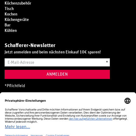
Küchenzubehör
Tisch
Kochen
Küchengeräte
Bar
Kühlen
Schafferer-Newsletter
Jetzt anmelden und beim nächsten Einkauf 10€ sparen!
E-
*
Mail-
Adresse
ANMELDEN
*
Pflichtfeld
Hotline
0800 20 70 300 (D)
Kostenlos aus dem deutschen Festnetz
24 Stunden / 365 Tage im Jahr
+49 (0) 761 5158 110