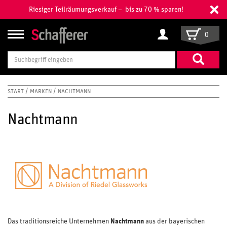
Riesiger Teilräumungsverkauf – bis zu 70 % sparen!
0
Suchbegriff
eingeben
START
MARKEN
NACHTMANN
Nachtmann
Das traditionsreiche Unternehmen
Nachtmann
aus der bayerischen