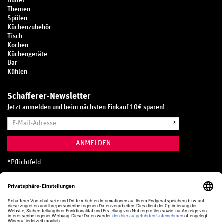
Buffet
Themen
Spülen
Küchenzubehör
Tisch
Kochen
Küchengeräte
Bar
Kühlen
Schafferer-Newsletter
Jetzt anmelden und beim nächsten Einkauf 10€ sparen!
E-
*
Mail-
Adresse
ANMELDEN
*
Pflichtfeld
Hotline
0800 20 70 300 (D)
Kostenlos aus dem deutschen Festnetz