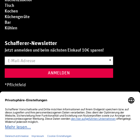
Küchenzubehör
Tisch
Kochen
Küchengeräte
Bar
Kühlen
Schafferer-Newsletter
Jetzt anmelden und beim nächsten Einkauf 10€ sparen!
E-
*
Mail-
Adresse
ANMELDEN
*
Pflichtfeld
Hotline
0800 20 70 300 (D)
Kostenlos aus dem deutschen Festnetz
24 Stunden / 365 Tage im Jahr
+49 (0) 761 5158 110