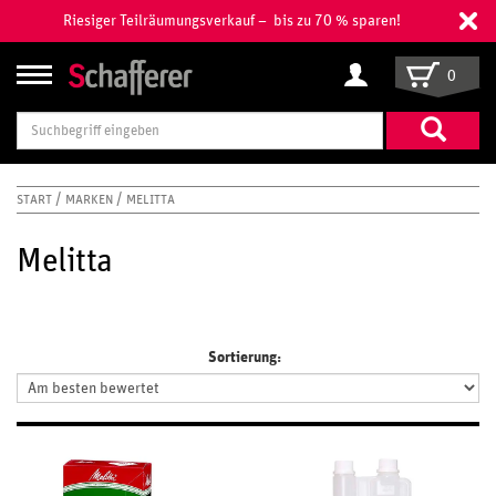
Riesiger Teilräumungsverkauf – bis zu 70 % sparen!
0
Suchbegriff
eingeben
START
MARKEN
MELITTA
Melitta
Sortierung: