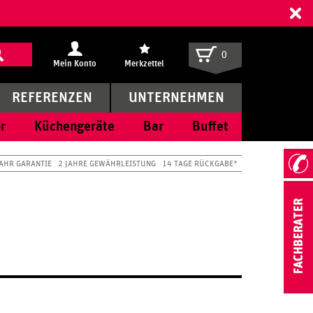
ff
0
Mein Konto
Merkzettel
REFERENZEN
UNTERNEHMEN
r
Küchengeräte
Bar
Buffet
JAHR GARANTIE
2 JAHRE GEWÄHRLEISTUNG
14 TAGE RÜCKGABE*