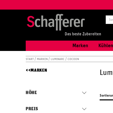
Marken
Kühlen
START
MARKEN
LUMINARC
COCOON
MARKEN
Lum
HÖHE
Sortieru
PREIS