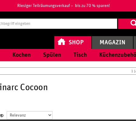
Riesiger Teilräumungsverkauf – bis zu 70 % sparen!
Suchbegri
eingeben
SHOP
MAGAZIN
Kochen
Spülen
Tisch
Küchenzubehö
1 
inarc Cocoon
ng: