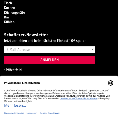
Tisch
Kochen
Küchengeräte
Bar
Kühlen
Schafferer-Newsletter
Jetzt anmelden und beim nächsten Einkauf 10€ sparen!
E-
*
Mail-
Adresse
ANMELDEN
*
Pflichtfeld
Hotline
0800 20 70 300 (D)
Kostenlos aus dem deutschen Festnetz
24 Stunden / 365 Tage im Jahr
+49 (0) 761 5158 110
hotline@schafferer.de