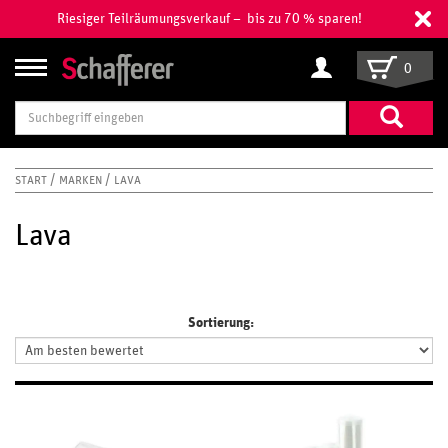
Riesiger Teilräumungsverkauf – bis zu 70 % sparen!
0
Suchbegriff
eingeben
START
MARKEN
LAVA
Lava
Sortierung: