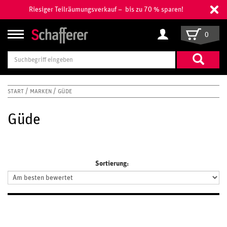
Riesiger Teilräumungsverkauf – bis zu 70 % sparen!
0
Suchbegriff
eingeben
START
MARKEN
GÜDE
Güde
Sortierung: