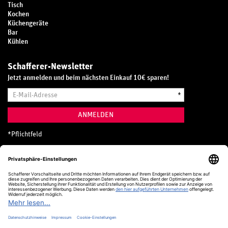
Tisch
Kochen
Küchengeräte
Bar
Kühlen
Schafferer-Newsletter
Jetzt anmelden und beim nächsten Einkauf 10€ sparen!
E-
*
Mail-
Adresse
ANMELDEN
*
Pflichtfeld
Hotline
0800 20 70 300 (D)
Kostenlos aus dem deutschen Festnetz
24 Stunden / 365 Tage im Jahr
+49 (0) 761 5158 110
hotline@schafferer.de