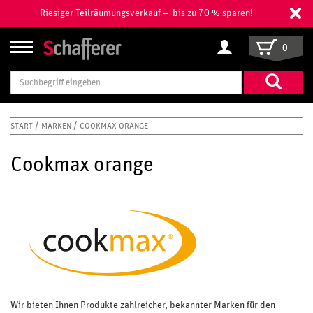
Riesiger Teilräumungsverkauf – bis zu 70 % sparen!
0
Suchbegriff
eingeben
START
MARKEN
COOKMAX ORANGE
Cookmax orange
Wir bieten Ihnen Produkte zahlreicher, bekannter Marken für den