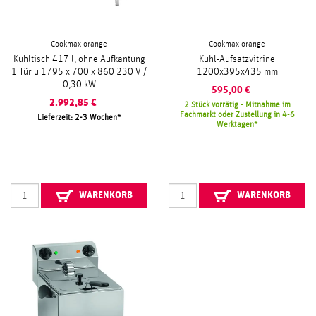
Cookmax orange
Cookmax orange
Kühltisch 417 l, ohne Aufkantung
Kühl-Aufsatzvitrine
1 Tür u 1795 x 700 x 860 230 V /
1200x395x435 mm
0,30 kW
595,00
€
2.992,85
€
2 Stück vorrätig - Mitnahme im
Fachmarkt oder Zustellung in 4-6
Lieferzeit: 2-3 Wochen
Werktagen
WARENKORB
WARENKORB