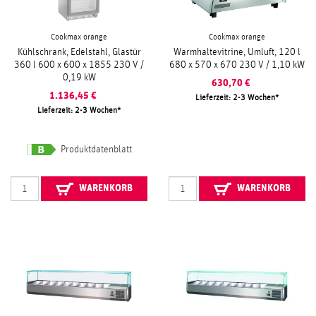
Cookmax orange
Cookmax orange
Kühlschrank, Edelstahl, Glastür
Warmhaltevitrine, Umluft, 120 l
360 l 600 x 600 x 1855 230 V /
680 x 570 x 670 230 V / 1,10 kW
0,19 kW
630,70
€
1.136,45
€
Lieferzeit: 2-3 Wochen
Lieferzeit: 2-3 Wochen
Produktdatenblatt
WARENKORB
WARENKORB