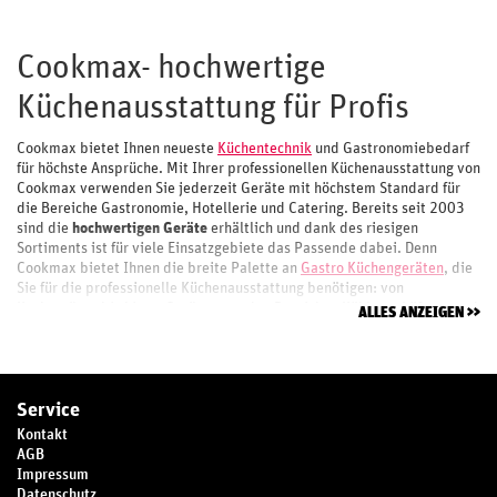
Cookmax- hochwertige
Küchenausstattung für Profis
Cookmax bietet Ihnen neueste
Küchentechnik
und Gastronomiebedarf
für höchste Ansprüche. Mit Ihrer professionellen Küchenausstattung von
Cookmax verwenden Sie jederzeit Geräte mit höchstem Standard für
die Bereiche Gastronomie, Hotellerie und Catering. Bereits seit 2003
sind die
hochwertigen Geräte
erhältlich und dank des riesigen
Sortiments ist für viele Einsatzgebiete das Passende dabei. Denn
Cookmax bietet Ihnen die breite Palette an
Gastro Küchengeräten
, die
Sie für die professionelle Küchenausstattung benötigen: von
Kochgeräten bis hin zu Geräten aus den Bereichen Kühlung, Lüftung und
ALLES ANZEIGEN
Spülen. Die fairen Preise und höchste Qualität der genialen Profi-Geräte
begeistert und auch die
stabile und robuste Verarbeitung
bei
gleichzeitig edlem Design macht sie zu den idealen Begleitern für
Restaurant, Bar, Hotel und Großküchen sowie Fastfood-Betreiber.
Service
Entdecken Sie unsere große Auswahl
Kontakt
AGB
an Cookmax Produkten
Impressum
Datenschutz