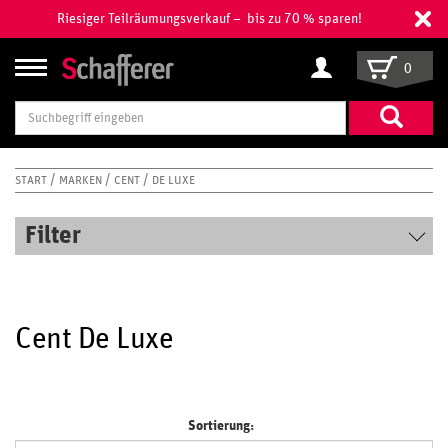
Riesiger Teilräumungsverkauf – bis zu 70 % sparen!
0
Suchbegriff
eingeben
START
MARKEN
CENT
DE LUXE
Filter
Cent De Luxe
Sortierung: