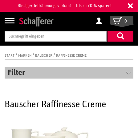
Riesiger Teilräumungsverkauf – bis zu 70 % sparen!
0
Suchbegriff
eingeben
START
MARKEN
BAUSCHER
RAFFINESSE CREME
Filter
Bauscher Raffinesse Creme