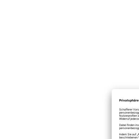
Bauscher
Teller 
Weiss
12,14
Lieferzei