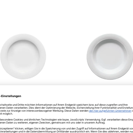
Bauscher
tief 23cm 8050/23 Dialog
Spezialteller tief Fahne 23 D
weiss
€
ab
12,14
€
t ca. 4 - 5 Wochen
zurzeit nicht bestellbar