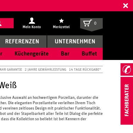
ff
0
Mein Konto
Merkzettel
REFERENZEN
UNTERNEHMEN
r
Küchengeräte
Bar
Buffet
JAHR GARANTIE
2 JAHRE GEWÄHRLEISTUNG
14 TAGE RÜCKGABE*
 Weiß
xklusive Auswahl an hochwertigem Porzellan, darunter die
er. Die eleganten Porzellanteile verleihen Ihrem Tisch
vereinen zeitloses Design mit praktischer Funktionalität.
t und der Stapelbarkeit aller Teile ist Dialog die perfekte
 dass die Kollektion so beliebt ist bei Kennern der