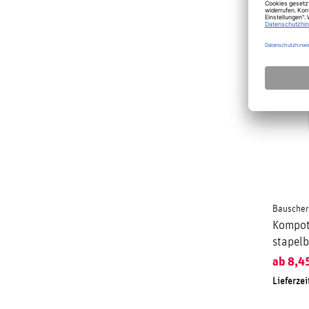
Bauscher
Kompot
stapel
ab
8,4
Lieferzei