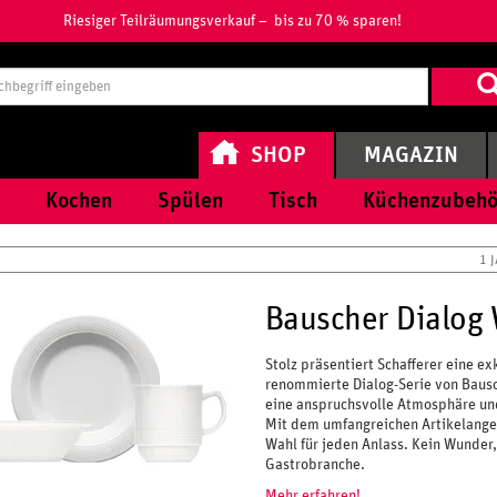
Riesiger Teilräumungsverkauf – bis zu 70 % sparen!
Suchbegri
eingeben
SHOP
MAGAZIN
Kochen
Spülen
Tisch
Küchenzubehö
1 
Bauscher Dialog
Stolz präsentiert Schafferer eine e
renommierte Dialog-Serie von Bausch
eine anspruchsvolle Atmosphäre und 
Mit dem umfangreichen Artikelangebo
Wahl für jeden Anlass. Kein Wunder,
Gastrobranche.
Mehr erfahren!