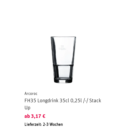
Arcoroc
FH35 Longdrink 35cl 0,25l /-/ Stack
Up
ab
3,17
€
Lieferzeit: 2-3 Wochen