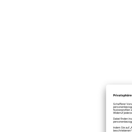
Arcoroc
Schnaps
up
2,01
€
Lieferzei