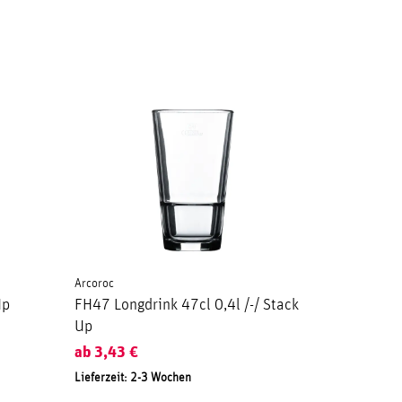
Arcoroc
Up
FH47 Longdrink 47cl 0,4l /-/ Stack
Up
ab
3,43
€
Lieferzeit: 2-3 Wochen