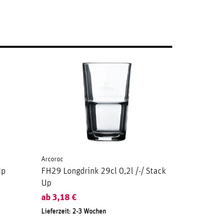
Arcoroc
Up
FH29 Longdrink 29cl 0,2l /-/ Stack
Up
ab
3,18
€
Lieferzeit: 2-3 Wochen