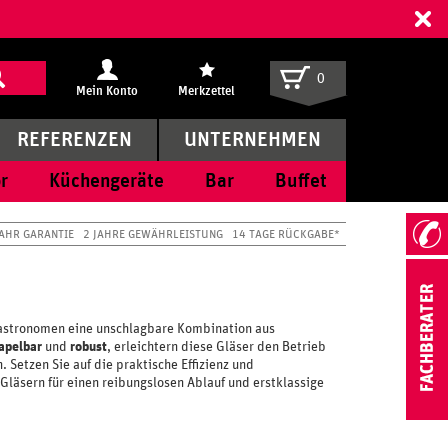
ff
0
Mein Konto
Merkzettel
REFERENZEN
UNTERNEHMEN
r
Küchengeräte
Bar
Buffet
JAHR GARANTIE
2 JAHRE GEWÄHRLEISTUNG
14 TAGE RÜCKGABE*
Gastronomen eine unschlagbare Kombination aus
apelbar
und
robust
, erleichtern diese Gläser den Betrieb
Setzen Sie auf die praktische Effizienz und
Gläsern für einen reibungslosen Ablauf und erstklassige