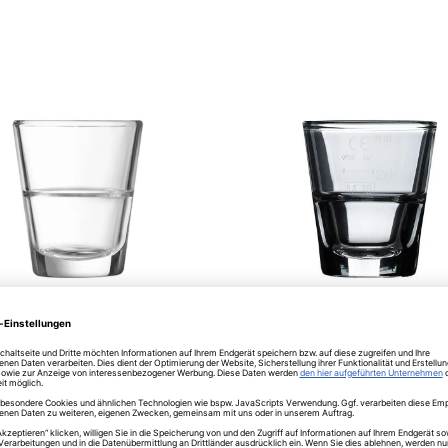
Arcoroc
glas 4,5 cl /-/ 2+4 cl Stack
Shot stapelbar 2+4cl /-/ Sta
1,46
€
Lieferzeit: 2-3 Wochen
t: 2-3 Wochen