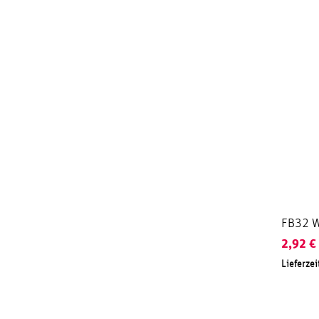
FB32 Wh
2,92
€
Lieferzei