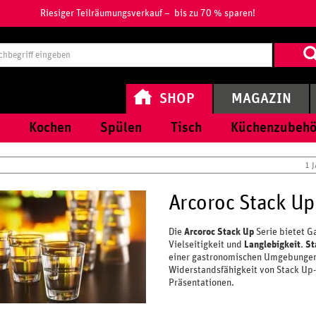
Riesiger Teilräumungsverkauf – bis zu 70 % sparen!
Suchbegri
eingeben
SHOP
MAGAZIN
Kochen
Spülen
Tisch
Küchenzubehö
1 
Arcoroc Stack Up
Die
Arcoroc Stack Up
Serie bietet 
Vielseitigkeit und
Langlebigkeit
.
St
einer gastronomischen Umgebungen. 
Widerstandsfähigkeit von Stack Up-
Präsentationen.