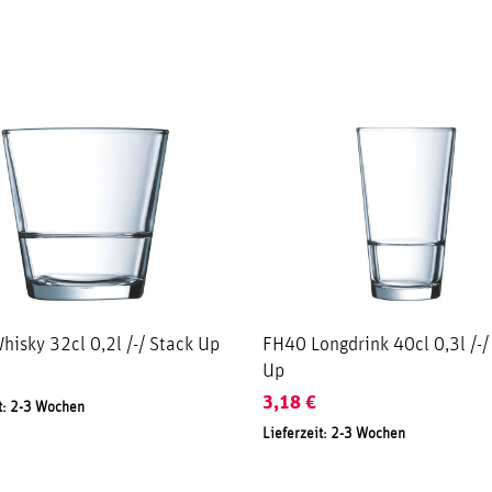
isky 32cl 0,2l /-/ Stack Up
FH40 Longdrink 40cl 0,3l /-/
Up
3,18
€
t: 2-3 Wochen
Lieferzeit: 2-3 Wochen