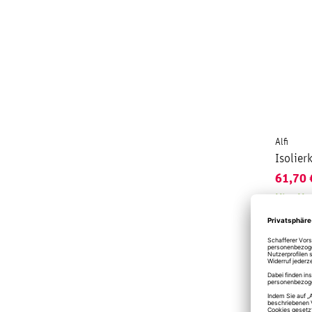
Alfi
Isolier
61,70
Mitte Mä