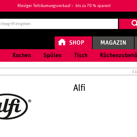
Riesiger Teilräumungsverkauf – bis zu 70 % sparen!
Suchbegri
eingeben
SHOP
MAGAZIN
Kochen
Spülen
Tisch
Küchenzubehö
1 
Alfi