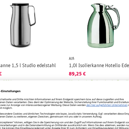
Alfi
kanne 1,5 l Studio edelstahl
1,0l Isolierkanne Hotello Ede
€
89,25
€
rz 2021
Mitnahme im Fachmarkt oder Zustellu
6 Werktagen.