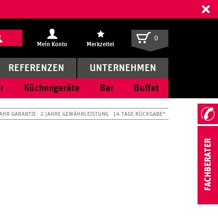
ff
0
Mein Konto
Merkzettel
REFERENZEN
UNTERNEHMEN
r
Küchengeräte
Bar
Buffet
JAHR GARANTIE
2 JAHRE GEWÄHRLEISTUNG
14 TAGE RÜCKGABE*