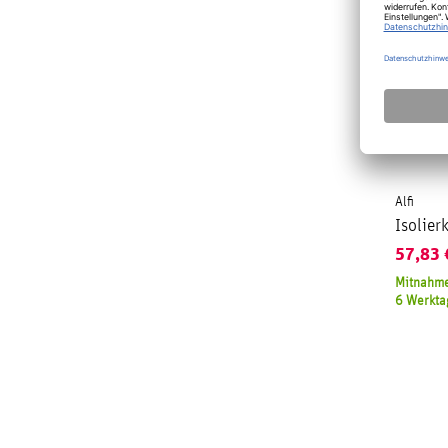
Alfi
Isolier
57,83
Mitnahme
6 Werkta