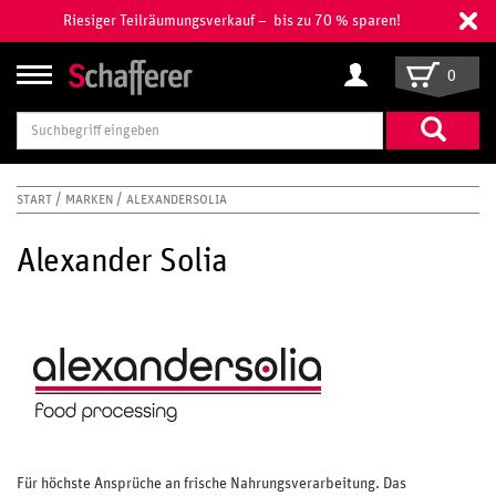
Riesiger Teilräumungsverkauf – bis zu 70 % sparen!
0
Suchbegriff
eingeben
START
MARKEN
ALEXANDERSOLIA
Alexander Solia
Für höchste Ansprüche an frische Nahrungsverarbeitung. Das