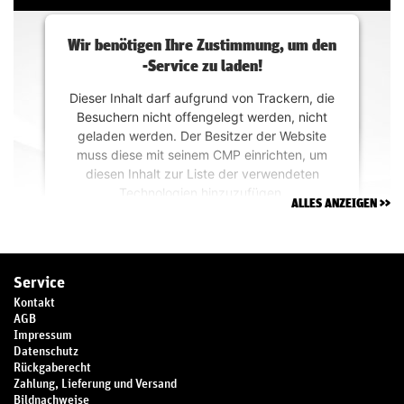
Wir benötigen Ihre Zustimmung, um den
-Service zu laden!
Dieser Inhalt darf aufgrund von Trackern, die
Besuchern nicht offengelegt werden, nicht
geladen werden. Der Besitzer der Website
muss diese mit seinem CMP einrichten, um
diesen Inhalt zur Liste der verwendeten
Technologien hinzuzufügen.
ALLES ANZEIGEN
powered by
Usercentrics Consent
Management Platform
&
Trusted Shops
Service
Kontakt
AGB
Impressum
Datenschutz
Rückgaberecht
Zahlung, Lieferung und Versand
Bildnachweise