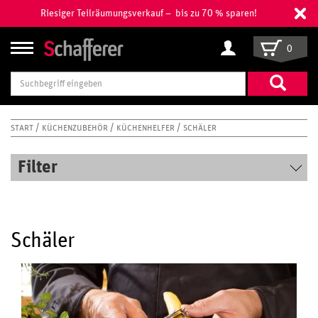
Riesiger Teilräumungsverkauf – bis zu 70 % sparen!
0
Suchbegriff
eingeben
START
KÜCHENZUBEHÖR
KÜCHENHELFER
SCHÄLER
Filter
Schäler