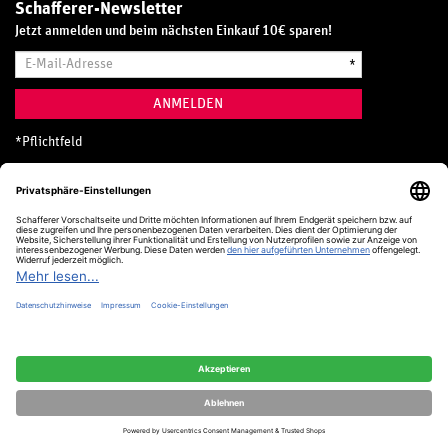
Schafferer-Newsletter
Jetzt anmelden und beim nächsten Einkauf 10€ sparen!
E-
*
Mail-
Adresse
ANMELDEN
*
Pflichtfeld
Hotline
0800 20 70 300 (D)
Kostenlos aus dem deutschen Festnetz
24 Stunden / 365 Tage im Jahr
+49 (0) 761 5158 110
hotline@schafferer.de
VERTRAG WIDERRUFEN
Alle Preise inkl. MwSt.
© Schafferer & Co. KG, 2025