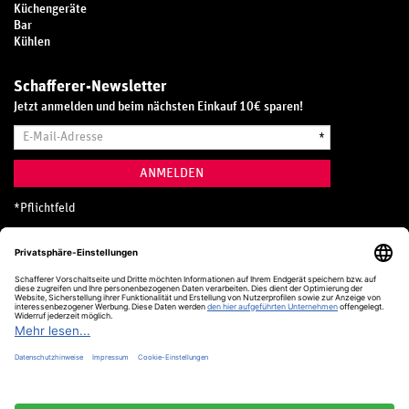
Küchengeräte
Bar
Kühlen
Schafferer-Newsletter
Jetzt anmelden und beim nächsten Einkauf 10€ sparen!
E-
*
Mail-
Adresse
ANMELDEN
*
Pflichtfeld
Hotline
0800 20 70 300 (D)
Kostenlos aus dem deutschen Festnetz
24 Stunden / 365 Tage im Jahr
+49 (0) 761 5158 110
hotline@schafferer.de
VERTRAG WIDERRUFEN