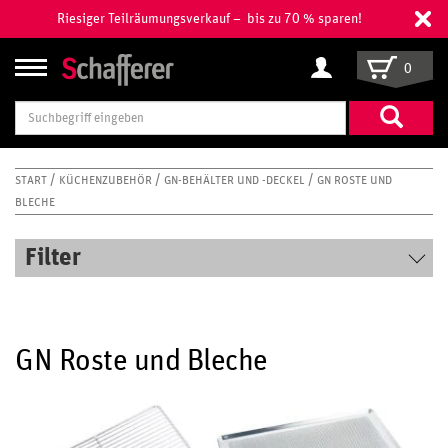
Riesiger Teilräumungsverkauf – bis zu 70 % sparen!
0
Suchbegriff
eingeben
START
KÜCHENZUBEHÖR
GN-BEHÄLTER UND -DECKEL
GN ROSTE UND
BLECHE
Filter
GN Roste und Bleche