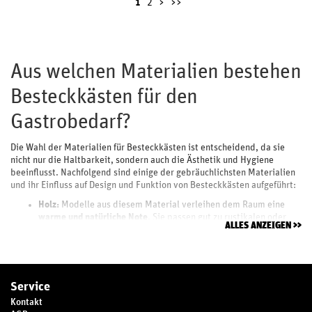
1
2
>
>>
Aus welchen Materialien bestehen
Besteckkästen für den
Gastrobedarf?
Die Wahl der Materialien für Besteckkästen ist entscheidend, da sie
nicht nur die Haltbarkeit, sondern auch die Ästhetik und Hygiene
beeinflusst. Nachfolgend sind einige der gebräuchlichsten Materialien
und ihr Einfluss auf Design und Funktion von Besteckkästen aufgeführt:
Holz:
Modelle aus diesem Material verleihen dem Raum eine
warme und natürliche Note
. Sie passen gut zu rustikalen oder
ALLES ANZEIGEN
traditionellen Einrichtungsstilen. Holz muss regelmäßig gepflegt
werden, um Feuchtigkeitsprobleme zu vermeiden, strahlt aber
auch eine klassische Eleganz aus.
Kunststoff:
Diese Besteckkästen sind leicht, langlebig und in
vielen Farben erhältlich. Sie passen gut in ein modernes oder
Service
ungezwungenes Ambiente. Das Material ist
leicht zu reinigen
Kontakt
und fleckenunempfindlich.