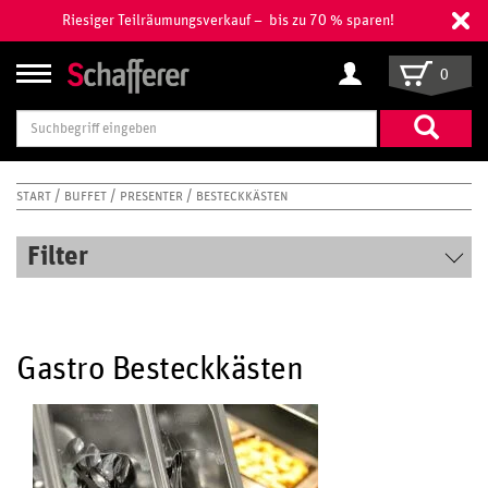
Riesiger Teilräumungsverkauf – bis zu 70 % sparen!
0
Suchbegriff
eingeben
START
BUFFET
PRESENTER
BESTECKKÄSTEN
Filter
Gastro Besteckkästen