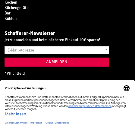
Kochen
Küchengeräte
Bar
Kühlen
Schafferer-Newsletter
Jetzt anmelden und beim nächsten Einkauf 10€ sparen!
E-
*
Mail-
Adresse
ANMELDEN
*
Pflichtfeld
Hotline
0800 20 70 300 (D)
Kostenlos aus dem deutschen Festnetz
24 Stunden / 365 Tage im Jahr
+49 (0) 761 5158 110
hotline@schafferer.de