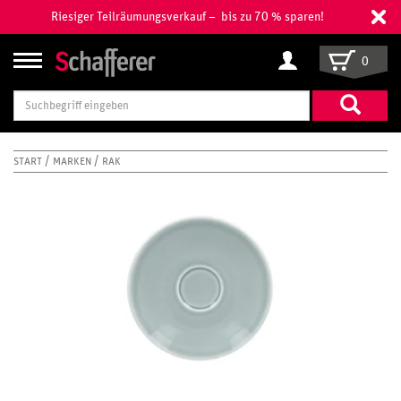
Riesiger Teilräumungsverkauf – bis zu 70 % sparen!
0
Suchbegriff
eingeben
START
MARKEN
RAK